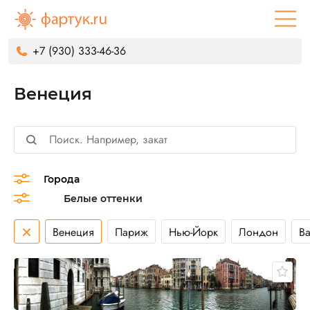
+7 (930) 333-46-36
Венеция
Города
×
Венеция
Париж
Нью-Йорк
Лондон
В