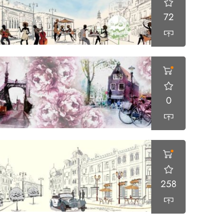
72
0
258