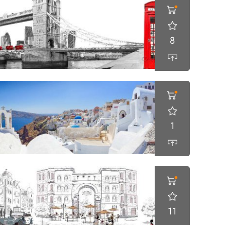
8
1
11