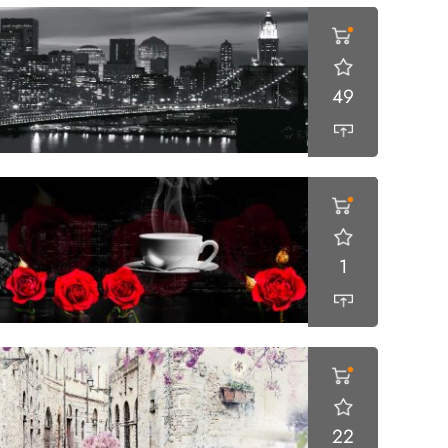
49
1
22