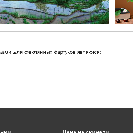
ами для стеклянных фартуков являются:
ании
Цена на скинали