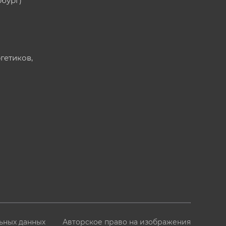
рбург)
ргетиков,
ьных данных
Авторское право на изображения