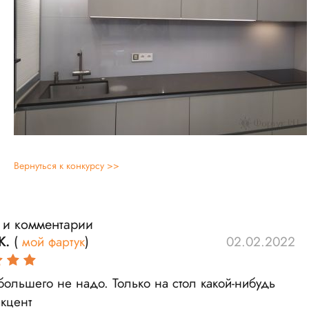
Вернуться к конкурсу >>
 и комментарии
К.
(
мой фартук
)
02.02.2022
большего не надо. Только на стол какой-нибудь
акцент