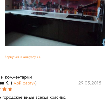
Вернуться к конкурсу >>
 и комментарии
ва К.
(
мой фартук
)
29.05.2015
 городские виды всегда красиво.