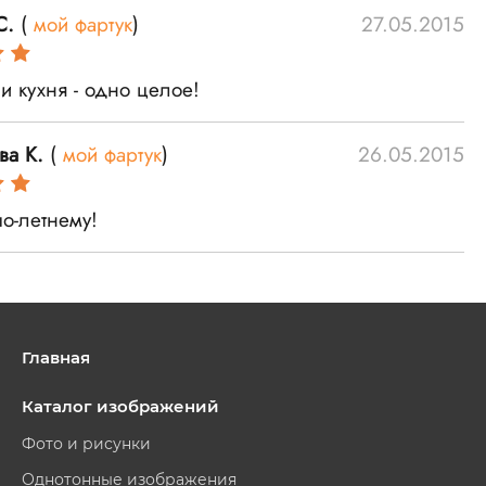
С.
(
мой фартук
)
27.05.2015
и кухня - одно целое!
ва К.
(
мой фартук
)
26.05.2015
по-летнему!
Главная
Каталог изображений
Фото и рисунки
Однотонные изображения