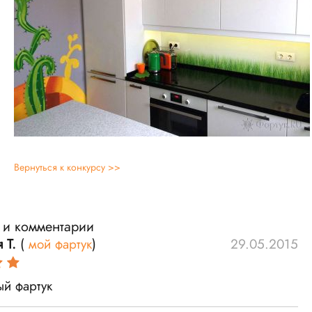
Вернуться к конкурсу >>
 и комментарии
 Т.
(
мой фартук
)
29.05.2015
ый фартук