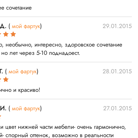
е сочетание
 Д.
(
мой фартук
)
29.01.2015
о, необычно, интересно, здоровское сочетание
 но лет через 5-10 поднадоест.
Г.
(
мой фартук
)
28.01.2015
ично и красиво!
 И.
(
мой фартук
)
27.01.2015
 и цвет нижней части мебели- очень гармонично,
й- спорный оттенок, возможно в реальности