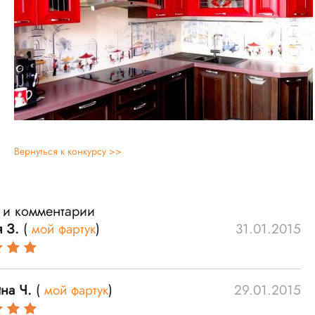
Вернуться к конкурсу >>
 и комментарии
я З.
(
мой фартук
)
31.01.2015
ина Ч.
(
мой фартук
)
29.01.2015