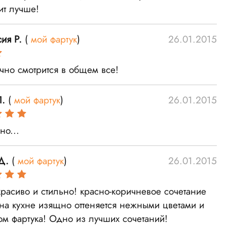
ит лучше!
ия Р.
(
мой фартук
)
26.01.2015
чно смотрится в общем все!
.
(
мой фартук
)
26.01.2015
но...
Д.
(
мой фартук
)
26.01.2015
красиво и стильно! красно-коричневое сочетание
 на кухне изящно оттеняется нежными цветами и
ом фартука! Одно из лучших сочетаний!