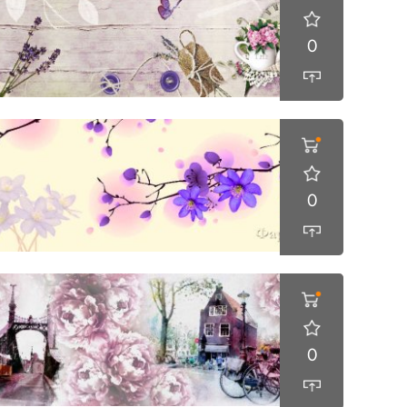
0
0
0